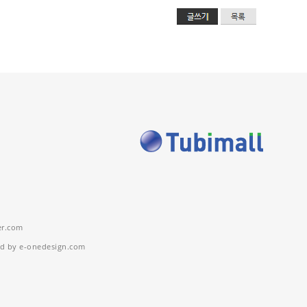
r.com
ed by e-onedesign.com