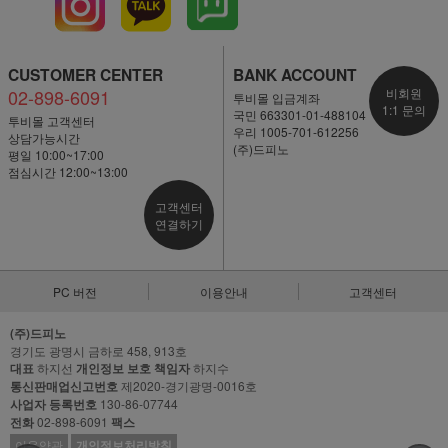
CUSTOMER CENTER
BANK ACCOUNT
02-898-6091
비회원
투비몰 입금계좌
1:1 문의
국민 663301-01-488104
투비몰 고객센터
우리 1005-701-612256
상담가능시간
(주)드피노
평일 10:00~17:00
점심시간 12:00~13:00
고객센터
연결하기
PC 버전
이용안내
고객센터
(주)드피노
경기도 광명시 금하로 458, 913호
대표
하지선
개인정보 보호 책임자
하지수
통신판매업신고번호
제2020-경기광명-0016호
사업자 등록번호
130-86-07744
전화
02-898-6091
팩스
이용약관
개인정보처리방침