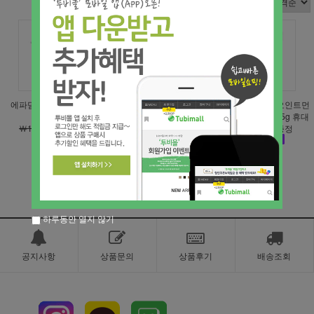
에파덤 오인트먼트 25g
[겨울보습특가] 에파덤 오
[겨울보습]에파덤 오인트먼
인트먼트 125g｜민감성·
트 500g 대용량 / 25g 휴대
￦16,500
￦9,900
건조피부 보습연고
용 추가 구성 증정
(품절)
(품절)
하루동안 열지 않기
공지사항
상품문의
상품후기
배송조회