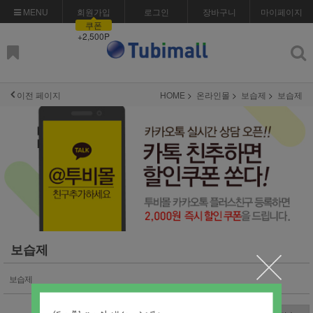
MENU
회원가입
로그인
장바구니
마이페이지
쿠폰
+2,500P
이전 페이지
HOME
온라인몰
보습제
보습제
보습제
보습제